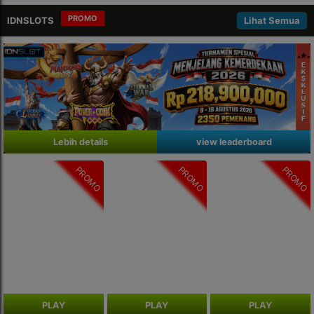
PROMO
IDNSLOTS
Lihat Semua
Lebih details
view leaderboard
PROMO
PROMO
PROMO
PLAY
PLAY
PLAY