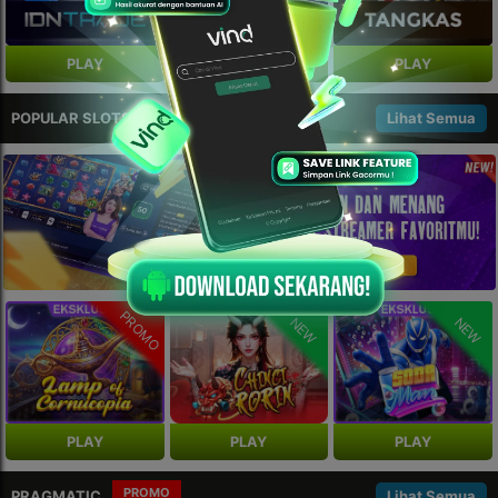
PLAY
PLAY
PLAY
POPULAR SLOTS
Lihat Semua
PROMO
NEW
NEW
PLAY
PLAY
PLAY
PROMO
PRAGMATIC
Lihat Semua