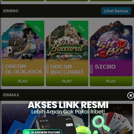
IDNRNG
Lihat Semua
NEW
NEW
PLAY
PLAY
PLAY
IDNMAX