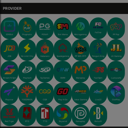
PROVIDER
FaChai
IDNSlot
Pragmatic
PGSoft
Slot Mania
Microgaming
PP Pop
JDB
Habanero
Spadegaming
PP 98% RTP
Penguin King
Jili Gaming
No Limit City
Stream N Spin
Playtech
5g Games
GMW
Manaplay
FastSpin
Luckysafe
Playstar
YGGDRASIL
CQ9
Play N Go
Joker Gaming
Live22
ClotPlay
Red Tiger
RTG
TTG
Skywind
Gameplay
Betsoft